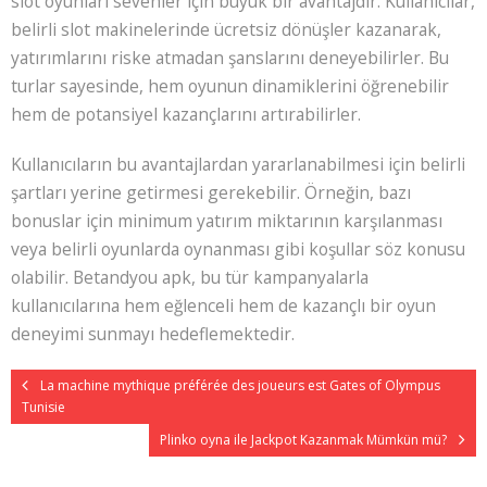
slot oyunları sevenler için büyük bir avantajdır. Kullanıcılar,
belirli slot makinelerinde ücretsiz dönüşler kazanarak,
yatırımlarını riske atmadan şanslarını deneyebilirler. Bu
turlar sayesinde, hem oyunun dinamiklerini öğrenebilir
hem de potansiyel kazançlarını artırabilirler.
Kullanıcıların bu avantajlardan yararlanabilmesi için belirli
şartları yerine getirmesi gerekebilir. Örneğin, bazı
bonuslar için minimum yatırım miktarının karşılanması
veya belirli oyunlarda oynanması gibi koşullar söz konusu
olabilir. Betandyou apk, bu tür kampanyalarla
kullanıcılarına hem eğlenceli hem de kazançlı bir oyun
deneyimi sunmayı hedeflemektedir.
La machine mythique préférée des joueurs est Gates of Olympus
Tunisie
Plinko oyna ile Jackpot Kazanmak Mümkün mü?