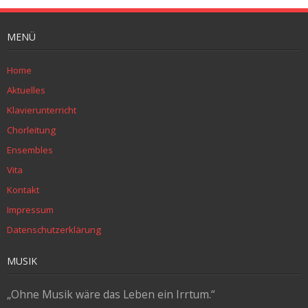
MENÜ
Home
Aktuelles
Klavierunterricht
Chorleitung
Ensembles
Vita
Kontakt
Impressum
Datenschutzerklärung
MUSIK
„Ohne Musik wäre das Leben ein Irrtum.“