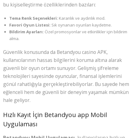
bu kişiselleştirme özelliklerinden bazıları:
Tema Renk Seçenekleri:
Karanlık ve aydınlık mod.
Favori Oyun Listesi:
Sık oynanan oyunları kaydetme.
Bildirim Ayarları:
Özel promosyonlar ve etkinlikler için bildirim
alma.
Güvenlik konusunda da Betandyou casino APK,
kullanıcılarının hassas bilgilerini koruma altına alarak
güvenli bir oyun ortamı sunuyor. Gelişmiş şifreleme
teknolojileri sayesinde oyuncular, finansal işlemlerini
gönül rahatlığıyla gerçekleştirebiliyorlar. Bu sayede hem
eğlenceli hem de güvenli bir deneyim yaşamak mümkün
hale geliyor.
Hızlı Kayıt İçin Betandyou app Mobil
Uygulaması
Betandyou Mobil Uygulaması
, kullanıcılarına hızlı ve