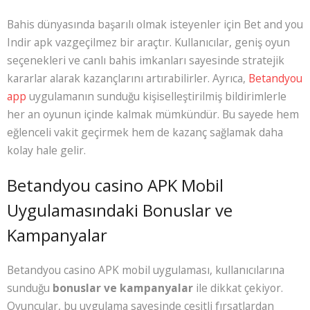
Bahis dünyasında başarılı olmak isteyenler için Bet and you
Indir apk vazgeçilmez bir araçtır. Kullanıcılar, geniş oyun
seçenekleri ve canlı bahis imkanları sayesinde stratejik
kararlar alarak kazançlarını artırabilirler. Ayrıca,
Betandyou
app
uygulamanın sunduğu kişiselleştirilmiş bildirimlerle
her an oyunun içinde kalmak mümkündür. Bu sayede hem
eğlenceli vakit geçirmek hem de kazanç sağlamak daha
kolay hale gelir.
Betandyou casino APK Mobil
Uygulamasındaki Bonuslar ve
Kampanyalar
Betandyou casino APK mobil uygulaması, kullanıcılarına
sunduğu
bonuslar ve kampanyalar
ile dikkat çekiyor.
Oyuncular, bu uygulama sayesinde çeşitli fırsatlardan