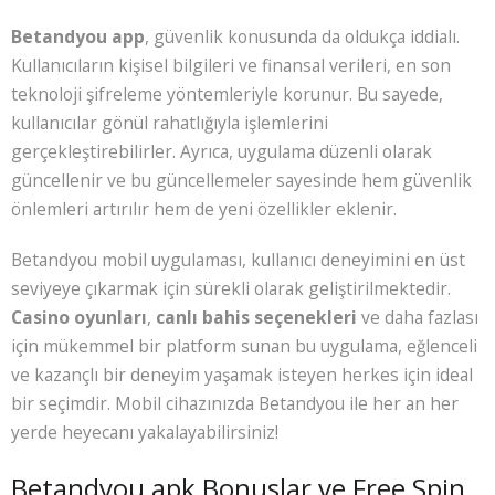
Betandyou app
, güvenlik konusunda da oldukça iddialı.
Kullanıcıların kişisel bilgileri ve finansal verileri, en son
teknoloji şifreleme yöntemleriyle korunur. Bu sayede,
kullanıcılar gönül rahatlığıyla işlemlerini
gerçekleştirebilirler. Ayrıca, uygulama düzenli olarak
güncellenir ve bu güncellemeler sayesinde hem güvenlik
önlemleri artırılır hem de yeni özellikler eklenir.
Betandyou mobil uygulaması, kullanıcı deneyimini en üst
seviyeye çıkarmak için sürekli olarak geliştirilmektedir.
Casino oyunları
,
canlı bahis seçenekleri
ve daha fazlası
için mükemmel bir platform sunan bu uygulama, eğlenceli
ve kazançlı bir deneyim yaşamak isteyen herkes için ideal
bir seçimdir. Mobil cihazınızda Betandyou ile her an her
yerde heyecanı yakalayabilirsiniz!
Betandyou apk Bonuslar ve Free Spin