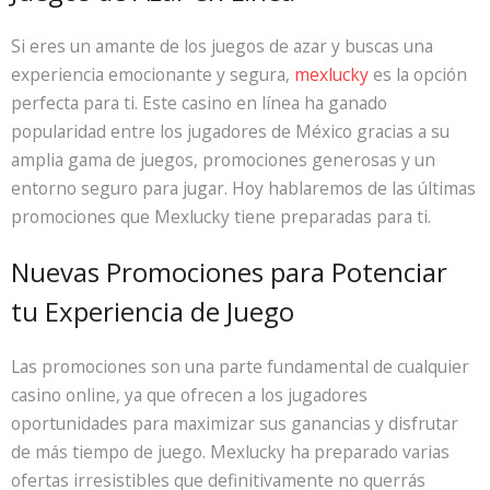
Kontakt
Si eres un amante de los juegos de azar y buscas una
experiencia emocionante y segura,
mexlucky
es la opción
perfecta para ti. Este casino en línea ha ganado
popularidad entre los jugadores de México gracias a su
amplia gama de juegos, promociones generosas y un
entorno seguro para jugar. Hoy hablaremos de las últimas
promociones que Mexlucky tiene preparadas para ti.
Nuevas Promociones para Potenciar
tu Experiencia de Juego
Las promociones son una parte fundamental de cualquier
casino online, ya que ofrecen a los jugadores
oportunidades para maximizar sus ganancias y disfrutar
de más tiempo de juego. Mexlucky ha preparado varias
ofertas irresistibles que definitivamente no querrás