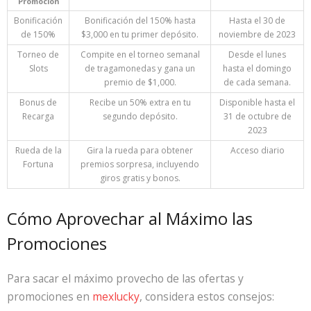
Promoción
Bonificación
Bonificación del 150% hasta
Hasta el 30 de
de 150%
$3,000 en tu primer depósito.
noviembre de 2023
Torneo de
Compite en el torneo semanal
Desde el lunes
Slots
de tragamonedas y gana un
hasta el domingo
premio de $1,000.
de cada semana.
Bonus de
Recibe un 50% extra en tu
Disponible hasta el
Recarga
segundo depósito.
31 de octubre de
2023
Rueda de la
Gira la rueda para obtener
Acceso diario
Fortuna
premios sorpresa, incluyendo
giros gratis y bonos.
Cómo Aprovechar al Máximo las
Promociones
Para sacar el máximo provecho de las ofertas y
promociones en
mexlucky
, considera estos consejos: